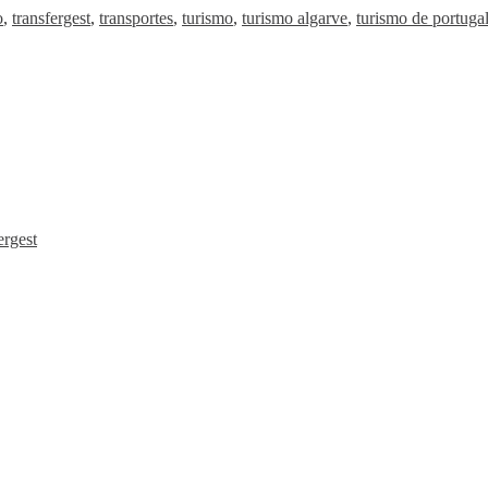
o
,
transfergest
,
transportes
,
turismo
,
turismo algarve
,
turismo de portuga