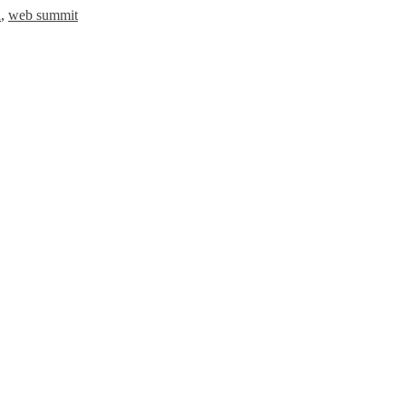
l
,
web summit