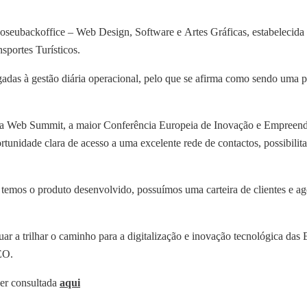
oseubackoffice – Web Design, Software e Artes Gráficas, estabelecid
nsportes Turísticos.
gadas à gestão diária operacional, pelo que se afirma como sendo uma p
z na Web Summit, a maior Conferência Europeia de Inovação e Empreen
unidade clara de acesso a uma excelente rede de contactos, possibilita
temos o produto desenvolvido, possuímos uma carteira de clientes e ago
uar a trilhar o caminho para a digitalização e inovação tecnológica das
EO.
ser consultada
aqui