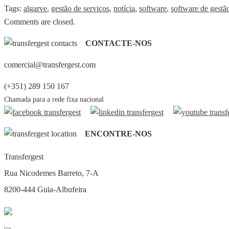
Tags:
algarve
,
gestão de serviços
,
notícia
,
software
,
software de gestã
Comments are closed.
CONTACTE-NOS
comercial@transfergest.com
(+351) 289 150 167
Chamada para a rede fixa nacional
ENCONTRE-NOS
Transfergest
Rua Nicodemes Barreto, 7-A
8200-444 Guia-Albufeira