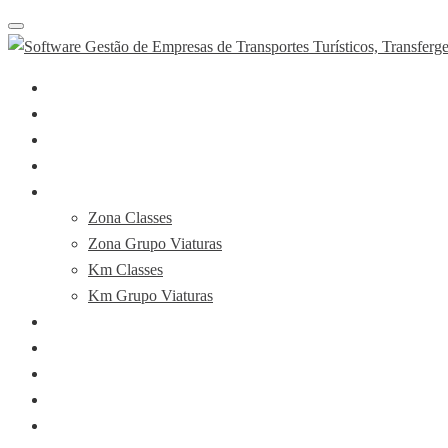
Toggle
navigation
Sobre
O Software
APP Motoristas
Planos & Preços
Booking Demo
Zona Classes
Zona Grupo Viaturas
Km Classes
Km Grupo Viaturas
Notícias
FAQ’s
Contactos
PT
EN