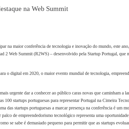
m destaque na Web Summit
ipar na maior conferência de tecnologia e inovação do mundo, este ano
d 2 Web Summit (R2WS) – desenvolvido pela Startup Portugal, que na 
ra o digital em 2020, o maior evento mundial de tecnologia, empreende
 mais urgente dar a conhecer ao público caras novas que caminham a lar
s 100 startups portuguesas para representar Portugal na Cimeira Tecnol
a das startups portuguesas a marcar presença na conferência é um mot
r palco de empreendedorismo tecnológico representa uma oportunidade 
omo se sabe é demasiado pequeno para permitir que as startups evoluam