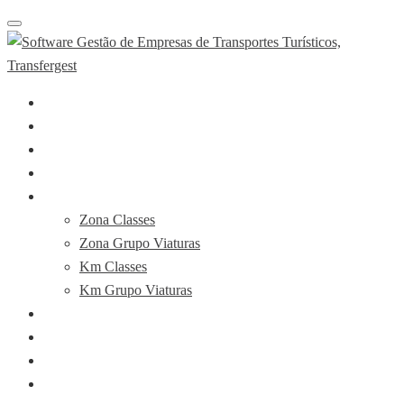
Toggle
navigation
Sobre
O Software
APP Motoristas
Planos & Preços
Booking Demo
Zona Classes
Zona Grupo Viaturas
Km Classes
Km Grupo Viaturas
Notícias
FAQ’s
Contactos
PT