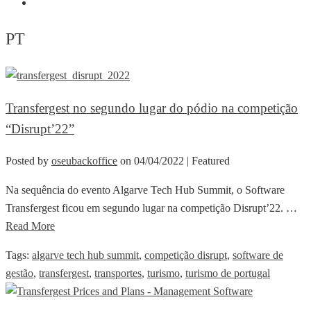
EN
PT
Transfergest no segundo lugar do pódio na competição
“Disrupt’22”
Posted by
oseubackoffice
on
04/04/2022
| Featured
Na sequência do evento Algarve Tech Hub Summit, o Software
Transfergest ficou em segundo lugar na competição Disrupt’22. …
Read More
Tags:
algarve tech hub summit
,
competição disrupt
,
software de
gestão
,
transfergest
,
transportes
,
turismo
,
turismo de portugal