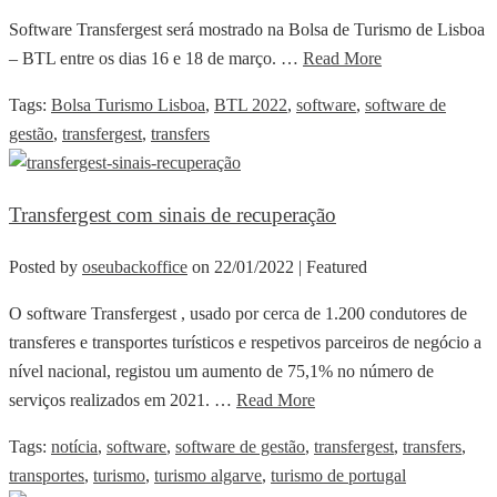
Software Transfergest será mostrado na Bolsa de Turismo de Lisboa
– BTL entre os dias 16 e 18 de março. …
Read More
Tags:
Bolsa Turismo Lisboa
,
BTL 2022
,
software
,
software de
gestão
,
transfergest
,
transfers
Transfergest com sinais de recuperação
Posted by
oseubackoffice
on
22/01/2022
| Featured
O software Transfergest , usado por cerca de 1.200 condutores de
transferes e transportes turísticos e respetivos parceiros de negócio a
nível nacional, registou um aumento de 75,1% no número de
serviços realizados em 2021. …
Read More
Tags:
notícia
,
software
,
software de gestão
,
transfergest
,
transfers
,
transportes
,
turismo
,
turismo algarve
,
turismo de portugal