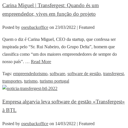
Carina Miguel | Transfergest: Quando és um
empreendedor, vives em função do projeto
Posted by
oseubackoffice
on
23/03/2022
| Featured
Quem o diz é Carina Miguel, CEO da startup, que confessa ser
inspirada pelo “Sr. Rui Nabeiro, do Grupo Delta”, homem que
classifica como “um dos maiores empreendedores de sempre do
nosso país”. …
Read More
Tags:
empreendedorismo
,
software
,
software de gestão
,
transfergest
,
transportes
,
turismo
,
turismo portugal
Empresa algarvia leva software de gestão «Transfergest»
à BTL
Posted by
oseubackoffice
on
14/03/2022
| Featured