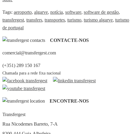
Tags:
aeroporto
,
algarve
,
notícia
,
software
,
software de gestão
,
transfergest
,
transfers
,
transportes
,
turismo
,
turismo algarve
,
turismo
de portugal
CONTACTE-NOS
comercial@transfergest.com
(+351) 289 150 167
Chamada para a rede fixa nacional
ENCONTRE-NOS
Transfergest
Rua Nicodemes Barreto, 7-A
8200-444 Guia-Albufeira