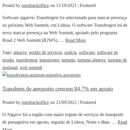
Posted by
oseubackoffice
on
11/10/2021
| Featured
Software algarvio Transfergest foi selecionado para marcar presença
no próximo Web Summit, em Lisboa. O software Transfergest irá de
novo marcar presença na Web Summit, apoiado pelo programa
Road 2 Web Summit (R2WS). …
Read More
Tags:
algarve
,
gestão de serviços
,
notícia
,
software
,
software de
gestão
,
transfergest
,
transportes
,
turismo
,
turismo algarve
,
turismo de
portugal
,
web summit
Transferes de aeroporto crescem 84,7% em agosto
Posted by
oseubackoffice
on
21/09/2021
| Featured
O Algarve foi a região com maior registo de serviços de transporte
de passageiros em agosto, seguida de Lisboa, Norte e ilhas. …
Read
More